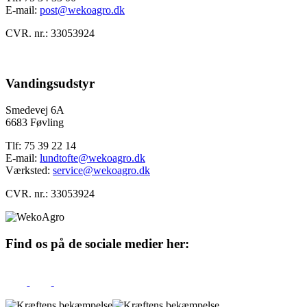
E-mail:
post@wekoagro.dk
CVR. nr.: 33053924
Vandingsudstyr
Smedevej 6A
6683 Føvling
Tlf: 75 39 22 14
E-mail:
lundtofte@wekoagro.dk
Værksted:
service@wekoagro.dk
CVR. nr.: 33053924
Find os på de sociale medier her: