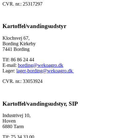
CVR. nr.: 25317297
Kartoffel/vandingsudstyr
Klochsvej 67,
Bording Kirkeby
7441 Bording
Tlf: 86 86 24 44
E-mail:
bording@wekoagro.dk
Lager:
lager-bording@wekoagro.dk
CVR. nr.: 33053924
Kartoffel/vandingsudstyr, SIP
Industrivej 10,
Hoven
6880 Tarm
Tlf: 75 34 33 00