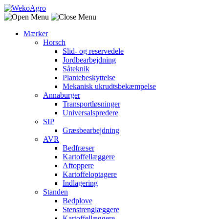
Mærker
Horsch
Slid- og reservedele
Jordbearbejdning
Såteknik
Plantebeskyttelse
Mekanisk ukrudtsbekæmpelse
Annaburger
Transportløsninger
Universalspredere
SIP
Græsbearbejdning
AVR
Bedfræser
Kartoffellæggere
Aftoppere
Kartoffeloptagere
Indlagering
Standen
Bedplove
Stenstrenglæggere
Kartoffellæggere