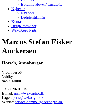
Hammel
Bording/ Hoven/ Lundtofte
Nyheder
Nyheder
Ledige stillinger
Kontakt
Brugte maskiner
WekoAgro Parts
Marcus Stefan Fisker
Anckersen
Horsch, Annaburger
Viborgvej 50,
Voldby
8450 Hammel
Tlf: 86 96 07 04
E-mail:
mail@wekoagro.dk
Lager:
parts@wekoagro.dk
Service:
service-hammel@wekoagro.dk