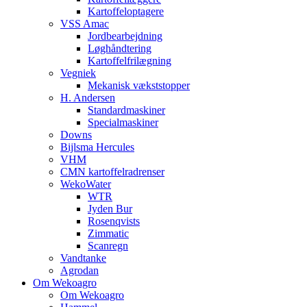
Kartoffeloptagere
VSS Amac
Jordbearbejdning
Løghåndtering
Kartoffelfrilægning
Vegniek
Mekanisk vækststopper
H. Andersen
Standardmaskiner
Specialmaskiner
Downs
Bijlsma Hercules
VHM
CMN kartoffelradrenser
WekoWater
WTR
Jyden Bur
Rosenqvists
Zimmatic
Scanregn
Vandtanke
Agrodan
Om Wekoagro
Om Wekoagro