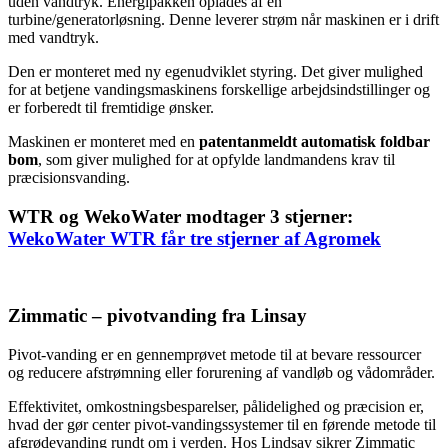
uden vandtryk. Energipakken oplades af en
turbine/generatorløsning. Denne leverer strøm når maskinen er i drift
med vandtryk.
Den er monteret med ny egenudviklet styring. Det giver mulighed
for at betjene vandingsmaskinens forskellige arbejdsindstillinger og
er forberedt til fremtidige ønsker.
Maskinen er monteret med en
patentanmeldt automatisk foldbar
bom
, som giver mulighed for at opfylde landmandens krav til
præcisionsvanding.
WTR og WekoWater modtager 3 stjerner:
WekoWater WTR får tre stjerner af Agromek
Zimmatic – pivotvanding fra Linsay
Pivot-vanding er en gennemprøvet metode til at bevare ressourcer
og reducere afstrømning eller forurening af vandløb og vådområder.
Effektivitet, omkostningsbesparelser, pålidelighed og præcision er,
hvad der gør center pivot-vandingssystemer til en førende metode til
afgrødevanding rundt om i verden. Hos Lindsay sikrer Zimmatic