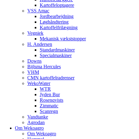
Kartoffeloptagere
VSS Amac
Jordbearbejdning
Løghåndtering
Kartoffelfrilægning
Vegniek
Mekanisk vækststopper
H. Andersen
Standardmaskiner
Specialmaskiner
Downs
Bijlsma Hercules
VHM
CMN kartoffelradrenser
WekoWater
WTR
Jyden Bur
Rosenqvists
Zimmatic
Scanregn
Vandtanke
Agrodan
Om Wekoagro
Om Wekoagro