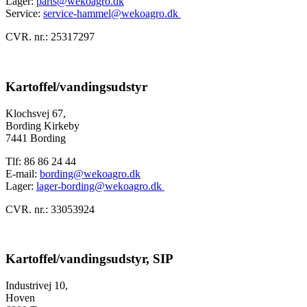
Lager:
parts@wekoagro.dk
Service:
service-hammel@wekoagro.dk
CVR. nr.: 25317297
Kartoffel/vandingsudstyr
Klochsvej 67,
Bording Kirkeby
7441 Bording
Tlf: 86 86 24 44
E-mail:
bording@wekoagro.dk
Lager:
lager-bording@wekoagro.dk
CVR. nr.: 33053924
Kartoffel/vandingsudstyr, SIP
Industrivej 10,
Hoven