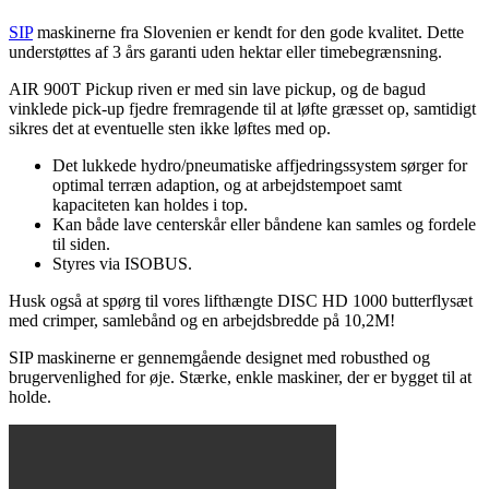
SIP
maskinerne fra Slovenien er kendt for den gode kvalitet. Dette
understøttes af 3 års garanti uden hektar eller timebegrænsning.
AIR 900T Pickup riven er med sin lave pickup, og de bagud
vinklede pick-up fjedre fremragende til at løfte græsset op, samtidigt
sikres det at eventuelle sten ikke løftes med op.
Det lukkede hydro/pneumatiske affjedringssystem sørger for
optimal terræn adaption, og at arbejdstempoet samt
kapaciteten kan holdes i top.
Kan både lave centerskår eller båndene kan samles og fordele
til siden.
Styres via ISOBUS.
Husk også at spørg til vores lifthængte DISC HD 1000 butterflysæt
med crimper, samlebånd og en arbejdsbredde på 10,2M!
SIP maskinerne er gennemgående designet med robusthed og
brugervenlighed for øje. Stærke, enkle maskiner, der er bygget til at
holde.