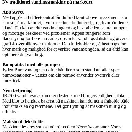
Ny traditionel vandingsmaskine på markedet
App styret
Med app’en JB Fleetcontrol får du fuld kontrol over maskinen – du
kan se på markkortet, hvor maskinen befinder sig, og hvornår den er
i land. Du kan ændre vandmængden og hastigheden, starte pumpen
og modtage beskeder ved problemer. Appen fungerer som
flådestyring for flere maskiner, opsamler vandingsstatistik og giver et
grafisk overblik over markerne. Den indeholder også heatmaps for
hver mark og mulighed for at variere vandmængden, så du altid kan
optimere din vanding.
Kompatibel med alle pumper
Jyden Burs vandingsmaskine håndterer som standard alle typer
pumpestationer – uanset om din pumpe anvender overtryk eller
undertryk.
Nem betjening
JB-700 vandingsmaskinen er designet med brugervenlighed i fokus.
Med blot to håndtag bagerst på maskinen kan du nemt frakoble både
industriakslen og remmene. Det gør flytning af maskinen hurtig og
effektiv.
Maksimal fleksibilitet
Maskinen leveres som standard med en Nørtoft-computer. Vores