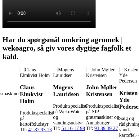
Har du spørgsmål omkring agromek |
wekoagro, så giv vores dygtige fagfolk et
kald.
Claus
Mogens
John Møller
Kristen
Elmkvist
Lauridsen
Kristensen
æsmaskiner
Yde
Holm
Peders
Produktspecialist
Produktspecialist
på WekoWater
på SIP
Produktspecialist
og
græsmaskiner og
på
Salg og
vandingsudstyr
Annaburger
kartoffeludstyr
rådgivnin
Tlf:
51 16 17 98
Tlf:
93 39 39 27
Tlf:
41 87 93 13
vand-,
kartoffel-