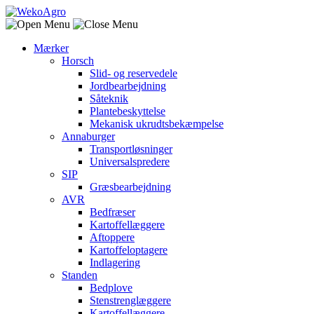
Mærker
Horsch
Slid- og reservedele
Jordbearbejdning
Såteknik
Plantebeskyttelse
Mekanisk ukrudtsbekæmpelse
Annaburger
Transportløsninger
Universalspredere
SIP
Græsbearbejdning
AVR
Bedfræser
Kartoffellæggere
Aftoppere
Kartoffeloptagere
Indlagering
Standen
Bedplove
Stenstrenglæggere
Kartoffellæggere