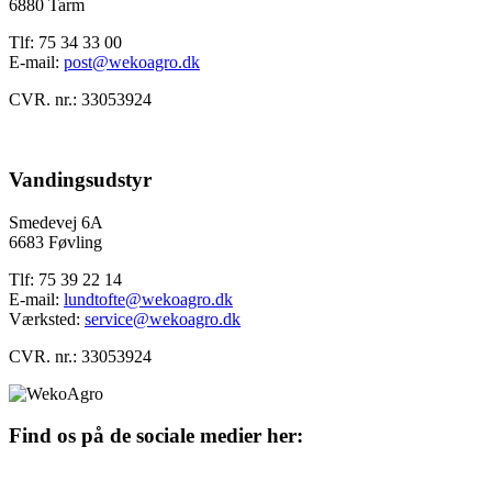
6880 Tarm
Tlf: 75 34 33 00
E-mail:
post@wekoagro.dk
CVR. nr.: 33053924
Vandingsudstyr
Smedevej 6A
6683 Føvling
Tlf: 75 39 22 14
E-mail:
lundtofte@wekoagro.dk
Værksted:
service@wekoagro.dk
CVR. nr.: 33053924
Find os på de sociale medier her: