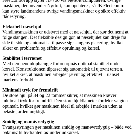
Fleetcontrol app styrer JB-700 via Nørtoft-computeren. Øvrige
maskiner, der anvender Nørtoft, kan opdateres, så JB Fleetcontrol
kan styre landmandens øvrige vandingsmaskiner og sikre effektiv
flådestyring.
Fleksibelt næsehjul
Vandingsmaskinen er udstyret med et næsehjul, der gør det nemt at
følge slangen. Det fleksible design gør, at næsehjulet kan dreje fra
side til side og automatisk tilpasse sig slangens placering, hvilket
sikrer en problemfri og effektiv oprulning og kørsel.
Stabilitet i terrænet
Med den pendulophængte forbro opnås optimal stabilitet under
kørsel. Konstruktionen tilpasser sig automatisk til ujævnt terræn,
hvilket sikrer, at maskinen arbejder jævnt og effektivt – uanset
markens forhold.
Minimalt tryk for fremdrift
De store hjul på 34 og 22 tommer sikrer, at maskinen kræver
minimalt tryk for fremdrift. Den store hjuldiameter fordeler vægten
optimalt, hvilket gør maskinen ideel til arbejde i marken uden at
belaste jorden unødigt.
Smidig og manøvredygtig
Tvangsstyringen gør maskinen smidig og manøvredygtig – både ved
bakning til hydranten og under udkørsel.