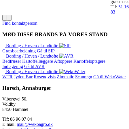
græsmask
Tlf:
51 16
83
Find kontaktperson
MØD DISSE BRANDS PÅ VORES STAND
Bording / Hoven / Lundtofte
Græsbearbejdning
Gå til SIP
Bording / Hoven / Lundtofte
Bedfræser
Kartoffellæggere
Aftoppere
Kartoffeloptagere
Indlagering
Gå til AVR
Bording / Hoven / Lundtofte
WTR
Jyden Bur
Rosenqvists
Zimmatic
Scanregn
Gå til WekoWater
Horsch, Annaburger
Viborgvej 50,
Voldby
8450 Hammel
Tlf: 86 96 07 04
E-mail:
mail@wekoagro.dk