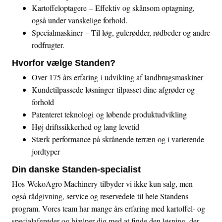
Kartoffeloptagere
– Effektiv og skånsom optagning,
også under vanskelige forhold.
Specialmaskiner
– Til løg, gulerødder, rødbeder og andre
rodfrugter.
Hvorfor vælge Standen?
Over 175 års erfaring
i udvikling af landbrugsmaskiner
Kundetilpassede løsninger
tilpasset dine afgrøder og
forhold
Patenteret teknologi
og løbende produktudvikling
Høj driftssikkerhed og lang levetid
Stærk performance på skrånende terræn og i varierende
jordtyper
Din danske Standen-specialist
Hos
WekoAgro Machinery
tilbyder vi ikke kun salg, men
også
rådgivning, service og reservedele
til hele Standens
program. Vores team har mange års erfaring med kartoffel- og
specialafgrøder og hjælper dig med at finde den løsning, der