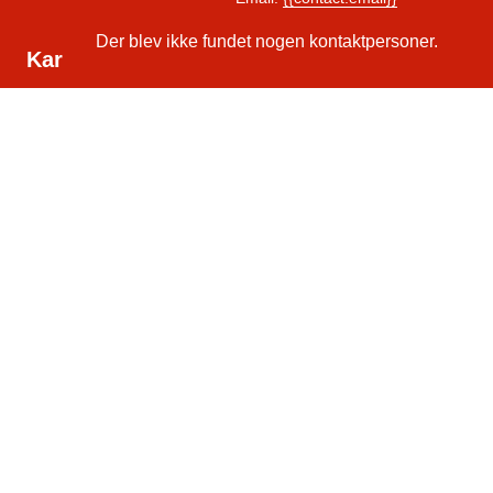
Der blev ikke fundet nogen kontaktpersoner.
Kartoffel/vandingsudstyr, SIP
Industrivej 10,
Hoven
6880 Tarm
Tlf: 75 34 33 00
E-mail:
post@wekoagro.dk
CVR. nr.: 33053924
Vandingsudstyr
Smedevej 6A
6683 Føvling