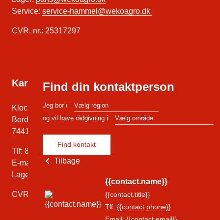
Service:
service-hammel@wekoagro.dk
CVR. nr.: 25317297
Kartoffel/vandingsudstyr
Find din kontaktperson
Jeg bor i
Klochsvej 67,
og vil have rådgivning i
Bording Kirkeby
7441 Bording
Find kontakt
Tlf: 86 86 24 44
Tilbage
E-mail:
bording@wekoagro.dk
Lager:
lager-bording@wekoagro.dk
{{contact.name}}
CVR. nr.: 33053924
{{contact.title}}
Tlf:
{{contact.phone}}
Email:
{{contact.email}}