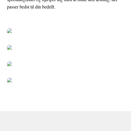
passer bedst til din bedrift.
Bedplove
Stenstrenglæggere
Kartoffellæggere
Kartoffeloptagere