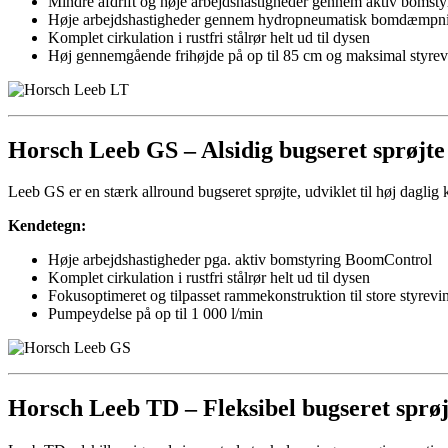
Mindre afdrift og høje arbejdshastigheder gennem aktiv bomst
Høje arbejdshastigheder gennem hydropneumatisk bomdæmpnin
Komplet cirkulation i rustfri stålrør helt ud til dysen
Høj gennemgående frihøjde på op til 85 cm og maksimal styrev
Horsch
Leeb GS –
Alsidig bugseret sprøjte 
Leeb GS er en stærk allround bugseret sprøjte, udviklet til høj dagli
Kendetegn:
Høje arbejdshastigheder pga. aktiv bomstyring BoomControl
Komplet cirkulation i rustfri stålrør helt ud til dysen
Fokusoptimeret og tilpasset rammekonstruktion til store styrevi
Pumpeydelse på op til 1 000 l/min
Horsch
Leeb TD –
Fleksibel bugseret sprø