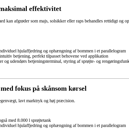
 maksimal effektivitet
d kan afgrøder som majs, solsikker eller raps behandles rettidigt og op
ndividuel hjulaffjedring og ophængning af bommen i et parallelogram
intuitiv betjening, perfekt tilpasset behovene ved applikation
 og udendørs betjeningsterminal, styring af sprøjte- og rengøringsfunk
e med fokus på skånsom kørsel
egenvægt, lavt marktryk og høj præcision.
også med 8.000 l sprøjtetank
ndividuel hjulaffjedring og ophængning af bommen i et parallelogram