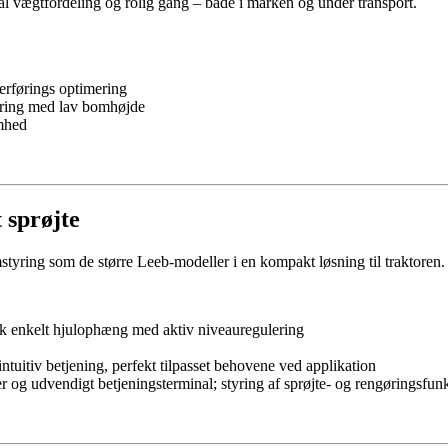
al vægtfordeling og rolig gang – både i marken og under transport.
verførings optimering
yring med lav bomhøjde
omhed
 sprøjte
tyring som de større Leeb‑modeller i en kompakt løsning til traktoren.
k enkelt hjulophæng med aktiv niveauregulering
intuitiv betjening, perfekt tilpasset behovene ved applikation
og udvendigt betjeningsterminal; styring af sprøjte- og rengøringsfunk