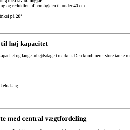
yring med lav bomhøjde
g og reduktion af bomhøjden til under 40 cm
inkel på 28°
til høj kapacitet
g kapacitet og lange arbejdsdage i marken. Den kombinerer store tanke m
nkeludslag
jte med central vægtfordeling