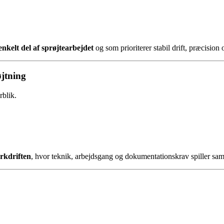
enkelt del af sprøjtearbejdet
og som prioriterer stabil drift, præcision
øjtning
rblik.
arkdriften
, hvor teknik, arbejdsgang og dokumentationskrav spiller sa