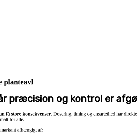
e planteavl
r præcision og kontrol er afg
an få store konsekvenser
. Dosering, timing og ensartethed har direkt
alt for alle.
r markant afhængigt af: