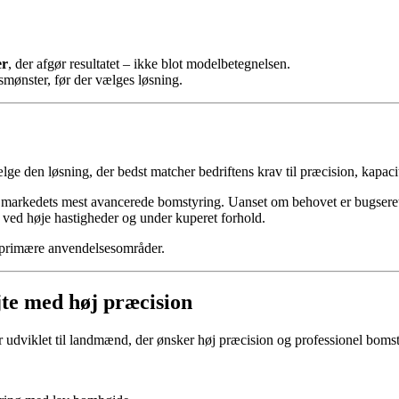
er
, der afgør resultatet – ikke blot modelbetegnelsen.
smønster, før der vælges løsning.
ge den løsning, der bedst matcher bedriftens krav til præcision, kapaci
g markedets mest avancerede bomstyring. Uanset om behovet er bugseret,
v ved høje hastigheder og under kuperet forhold.
s primære anvendelsesområder.
te med høj præcision
udviklet til landmænd, der ønsker høj præcision og professionel boms