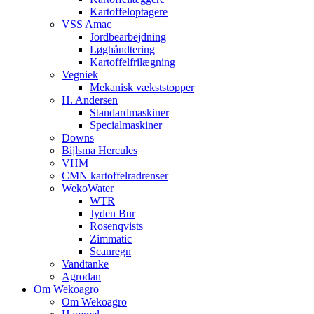
Kartoffeloptagere
VSS Amac
Jordbearbejdning
Løghåndtering
Kartoffelfrilægning
Vegniek
Mekanisk vækststopper
H. Andersen
Standardmaskiner
Specialmaskiner
Downs
Bijlsma Hercules
VHM
CMN kartoffelradrenser
WekoWater
WTR
Jyden Bur
Rosenqvists
Zimmatic
Scanregn
Vandtanke
Agrodan
Om Wekoagro
Om Wekoagro