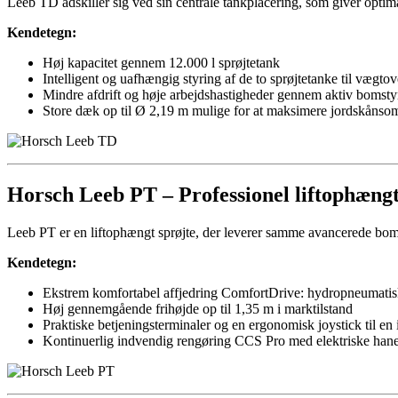
Leeb TD adskiller sig ved sin centrale tankplacering, som giver optim
Kendetegn:
Høj kapacitet gennem 12.000 l sprøjtetank
Intelligent og uafhængig styring af de to sprøjtetanke til vægto
Mindre afdrift og høje arbejdshastigheder gennem aktiv bomst
Store dæk op til Ø 2,19 m mulige for at maksimere jordskåns
Horsch
Leeb PT –
Professionel liftophængt
Leeb PT er en liftophængt sprøjte, der leverer samme avancerede boms
Kendetegn:
Ekstrem komfortabel affjedring ComfortDrive: hydropneumatis
Høj gennemgående frihøjde op til 1,35 m i marktilstand
Praktiske betjeningsterminaler og en ergonomisk joystick til en 
Kontinuerlig indvendig rengøring CCS Pro med elektriske haner 