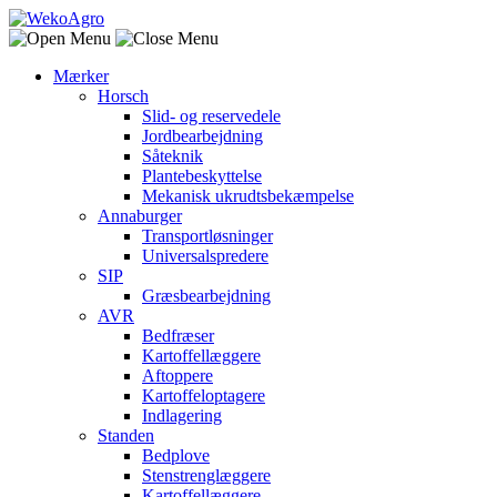
Mærker
Horsch
Slid- og reservedele
Jordbearbejdning
Såteknik
Plantebeskyttelse
Mekanisk ukrudtsbekæmpelse
Annaburger
Transportløsninger
Universalspredere
SIP
Græsbearbejdning
AVR
Bedfræser
Kartoffellæggere
Aftoppere
Kartoffeloptagere
Indlagering
Standen
Bedplove
Stenstrenglæggere
Kartoffellæggere