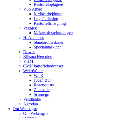
Kartoffeloptagere
VSS Amac
Jordbearbejdning
Løghåndtering
Kartoffelfrilægning
Vegniek
Mekanisk vækststopper
H. Andersen
Standardmaskiner
Specialmaskiner
Downs
Bijlsma Hercules
VHM
CMN kartoffelradrenser
WekoWater
WTR
Jyden Bur
Rosenqvists
Zimmatic
Scanregn
Vandtanke
Agrodan
Om Wekoagro
Om Wekoagro