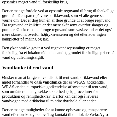
opsamles meget vand til forskelligt brug.
Der er mange fordele ved at opsamle regnvand til brug til forskellige
gøremål. Det sparer på vores drikkevand, som vi alle gerne skal
værne om. Det er dog kun én af flere grunde til at bruge regnvand.
Da regnvand er kalkfrit, er det mere skånsomt overfor slanger og
pumper. Ønsker man at bruge regnvand som vaskevand er det også
mere skånsomt overfor højtryksrenseren og det efterlader ingen
kalkpletter på maling og lak.
Den økonomiske gevinst ved regnvandsopsamling er meget
forskellig fra ét lokalområde til et andet, grundet forskellige priser på
vand og udledningsafgift.
Vandtanke
til rent vand
Ønsker man at bruge en vandtank til rent vand, drikkevand eller
andet forhandler vi også
vandtanke
der er WRAS godkendte.
WRAS er den europæiske godkendelse af systemer til rent vand,
som omfatter en lang række sikkerhedstjek, procedurer for
produktion og renlighedskrav. Derfor kan der også leveres
vandvogne med drikkekar til mindre dyrehold eller andet.
Der er mange muligheder for at kunne opbevare og transportere
vand efter ønske og behov. Tag kontakt til din lokale WekoAgro-