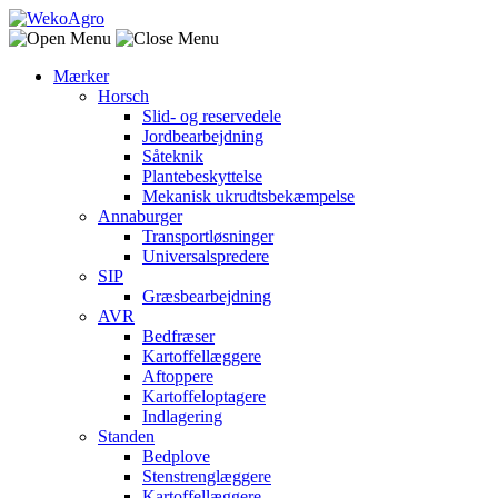
Mærker
Horsch
Slid- og reservedele
Jordbearbejdning
Såteknik
Plantebeskyttelse
Mekanisk ukrudtsbekæmpelse
Annaburger
Transportløsninger
Universalspredere
SIP
Græsbearbejdning
AVR
Bedfræser
Kartoffellæggere
Aftoppere
Kartoffeloptagere
Indlagering
Standen
Bedplove
Stenstrenglæggere
Kartoffellæggere