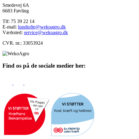
Smedevej 6A
6683 Føvling
Tlf: 75 39 22 14
E-mail:
lundtofte@wekoagro.dk
Værksted:
service@wekoagro.dk
CVR. nr.: 33053924
Find os på de sociale medier her: