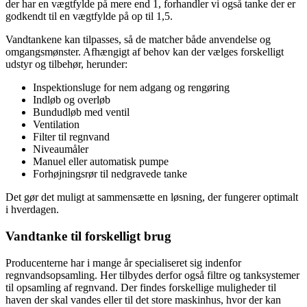
der har en vægtfylde på mere end 1, forhandler vi også tanke der er
godkendt til en vægtfylde på op til 1,5.
Vandtankene kan tilpasses, så de matcher både anvendelse og
omgangsmønster. Afhængigt af behov kan der vælges forskelligt
udstyr og tilbehør, herunder:
Inspektionsluge for nem adgang og rengøring
Indløb og overløb
Bundudløb med ventil
Ventilation
Filter til regnvand
Niveaumåler
Manuel eller automatisk pumpe
Forhøjningsrør til nedgravede tanke
Det gør det muligt at sammensætte en løsning, der fungerer optimalt
i hverdagen.
Vandtanke
til forskelligt brug
Producenterne har i mange år specialiseret sig indenfor
regnvandsopsamling. Her tilbydes derfor også filtre og tanksystemer
til opsamling af regnvand. Der findes forskellige muligheder til
haven der skal vandes eller til det store maskinhus, hvor der kan