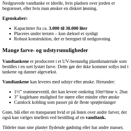
Nedgravede vandtanke er ideelle, hvis pladsen over jorden er
begrænset, eller hvis man ønsker en diskret løsning.
Egenskaber:
Kapaciteter fra ca.
3.000 til 30.000 liter
Placeres under terræn – kun dæksel er synligt
Robust konstruktion, der er beregnet til nedgravning
Mange farve- og udstyrsmuligheder
Vandtankene
er produceret i et UV-bestandig plastikmateriale som
bestilles i en sort lystæt farve. Dette gør der ikke kommer sollys ind i
tankene og danner algevækst.
Vandtankene
kan leveres med udstyr efter ønske. Herunder:
1½” svømmeventil, der kan levere omkring 10m³/time v. 2bar.
3” kuglehane mulighed for større eller mindre efter ønske
Camlock kobling som passer på de fleste sprøjteslanger
Grøn, blå eller en transparant hvid er på listen over andre farver, der
også kan vælges imellem ved bestilling af en
vandtank.
Tildeler man sine planter flydende gødning eller har andre masser,