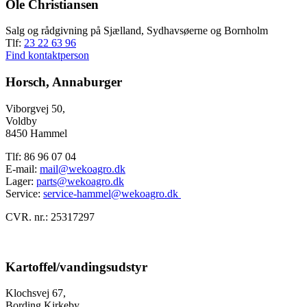
Ole Christiansen
Salg og rådgivning på Sjælland, Sydhavsøerne og Bornholm
Tlf:
23 22 63 96
Find kontaktperson
Horsch, Annaburger
Viborgvej 50,
Voldby
8450 Hammel
Tlf: 86 96 07 04
E-mail:
mail@wekoagro.dk
Lager:
parts@wekoagro.dk
Service:
service-hammel@wekoagro.dk
CVR. nr.: 25317297
Kartoffel/vandingsudstyr
Klochsvej 67,
Bording Kirkeby