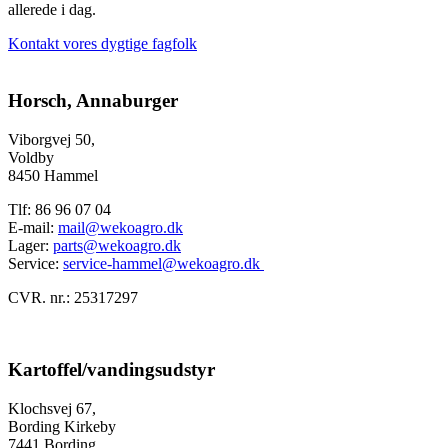
allerede i dag.
Kontakt vores dygtige fagfolk
Horsch, Annaburger
Viborgvej 50,
Voldby
8450 Hammel
Tlf: 86 96 07 04
E-mail:
mail@wekoagro.dk
Lager:
parts@wekoagro.dk
Service:
service-hammel@wekoagro.dk
CVR. nr.: 25317297
Kartoffel/vandingsudstyr
Klochsvej 67,
Bording Kirkeby
7441 Bording