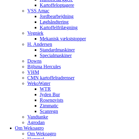
Kartoffeloptagere
VSS Amac
Jordbearbejdning
Løghåndtering
Kartoffelfrilægning
Vegniek
Mekanisk vækststopper
H. Andersen
Standardmaskiner
Specialmaskiner
Downs
Bijlsma Hercules
VHM
CMN kartoffelradrenser
WekoWater
WTR
Jyden Bur
Rosenqvists
Zimmatic
Scanregn
Vandtanke
Agrodan
Om Wekoagro
Om Wekoagro