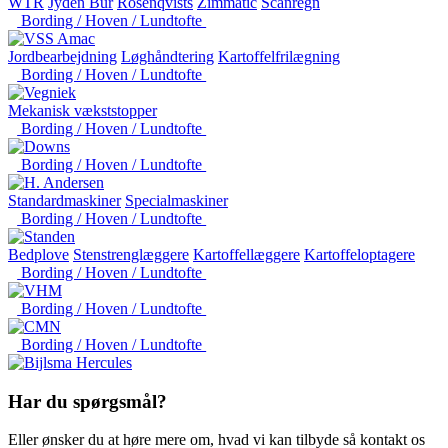
WTR
Jyden Bur
Rosenqvists
Zimmatic
Scanregn
Bording / Hoven / Lundtofte
Jordbearbejdning
Løghåndtering
Kartoffelfrilægning
Bording / Hoven / Lundtofte
Mekanisk vækststopper
Bording / Hoven / Lundtofte
Bording / Hoven / Lundtofte
Standardmaskiner
Specialmaskiner
Bording / Hoven / Lundtofte
Bedplove
Stenstrenglæggere
Kartoffellæggere
Kartoffeloptagere
Bording / Hoven / Lundtofte
Bording / Hoven / Lundtofte
Bording / Hoven / Lundtofte
Har du spørgsmål?
Eller ønsker du at høre mere om, hvad vi kan tilbyde så kontakt os