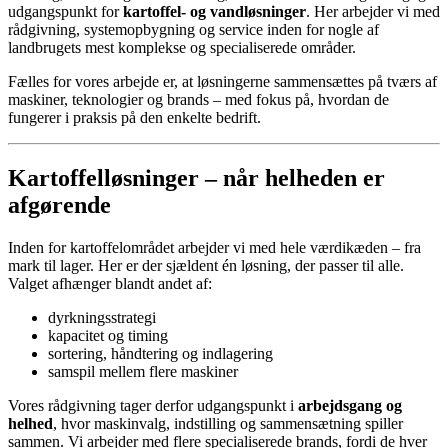
udgangspunkt for
kartoffel- og vandløsninger
. Her arbejder vi med
rådgivning, systemopbygning og service inden for nogle af
landbrugets mest komplekse og specialiserede områder.
Fælles for vores arbejde er, at løsningerne sammensættes på tværs af
maskiner, teknologier og brands – med fokus på, hvordan de
fungerer i praksis på den enkelte bedrift.
Kartoffelløsninger – når helheden er
afgørende
Inden for kartoffelområdet arbejder vi med hele værdikæden – fra
mark til lager. Her er der sjældent én løsning, der passer til alle.
Valget afhænger blandt andet af:
dyrkningsstrategi
kapacitet og timing
sortering, håndtering og indlagering
samspil mellem flere maskiner
Vores rådgivning tager derfor udgangspunkt i
arbejdsgang og
helhed
, hvor maskinvalg, indstilling og sammensætning spiller
sammen. Vi arbejder med flere specialiserede brands, fordi de hver