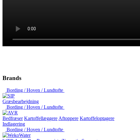
Brands
Bording / Hoven / Lundtofte
Græsbearbejdning
Bording / Hoven / Lundtofte
Bedfræser
Kartoffellæggere
Aftoppere
Kartoffeloptagere
Indlagering
Bording / Hoven / Lundtofte