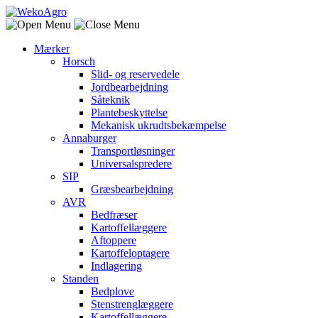
Mærker
Horsch
Slid- og reservedele
Jordbearbejdning
Såteknik
Plantebeskyttelse
Mekanisk ukrudtsbekæmpelse
Annaburger
Transportløsninger
Universalspredere
SIP
Græsbearbejdning
AVR
Bedfræser
Kartoffellæggere
Aftoppere
Kartoffeloptagere
Indlagering
Standen
Bedplove
Stenstrenglæggere
Kartoffellæggere