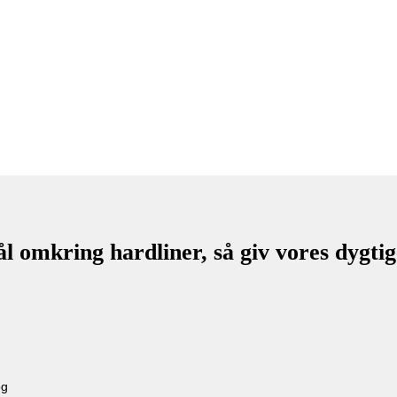
rdLiner
 omkring hardliner, så giv vores dygtige
og