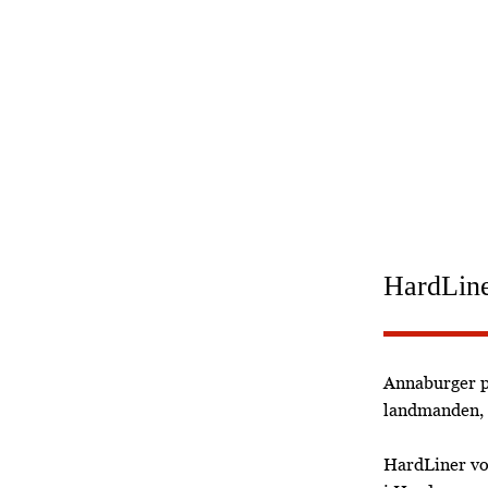
Tra
Har
HardLiner
Annaburger p
landmanden, d
HardLiner vo