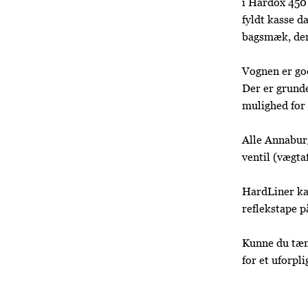
i Hardox 450 
fyldt kasse d
bagsmæk, der
Vognen er god
Der er grund
mulighed for 
Alle Annabur
ventil (vægta
HardLiner ka
reflekstape p
Kunne du tænk
for et uforpli