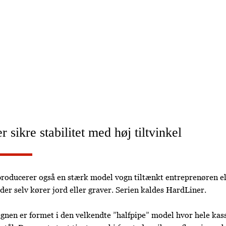
nsportløsninger
dLiner
 sikre stabilitet med høj tiltvinkel
roducerer også en stærk model vogn tiltænkt entreprenøren el
er selv kører jord eller graver. Serien kaldes HardLiner.
gnen er formet i den velkendte ”halfpipe” model hvor hele kas