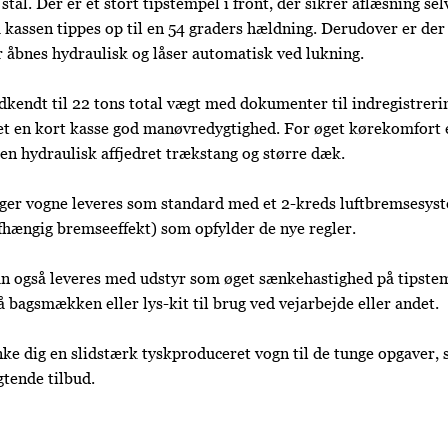
stål. Der er et stort tipstempel i front, der sikrer aflæsning se
a kassen tippes op til en 54 graders hældning. Derudover er der
 åbnes hydraulisk og låser automatisk ved lukning.
kendt til 22 tons total vægt med dokumenter til indregistrer
et en kort kasse god manøvredygtighed. For øget kørekomfort 
en hydraulisk affjedret trækstang og større dæk.
ger vogne leveres som standard med et 2-kreds luftbremsesy
fhængig bremseeffekt) som opfylder de nye regler.
n også leveres med udstyr som øget sænkehastighed på tipstem
å bagsmækken eller lys-kit til brug ved vejarbejde eller andet.
e dig en slidstærk tyskproduceret vogn til de tunge opgaver, 
gtende tilbud.