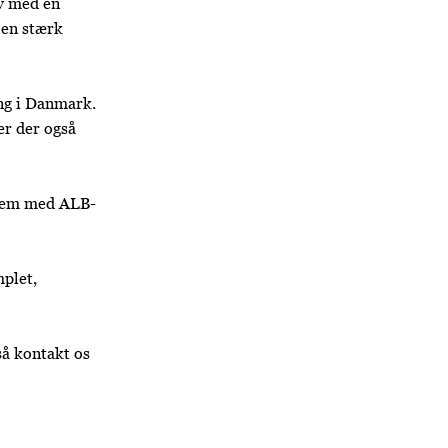
lv med en
 en stærk
ing i Danmark.
er der også
stem med ALB-
plet,
så kontakt os