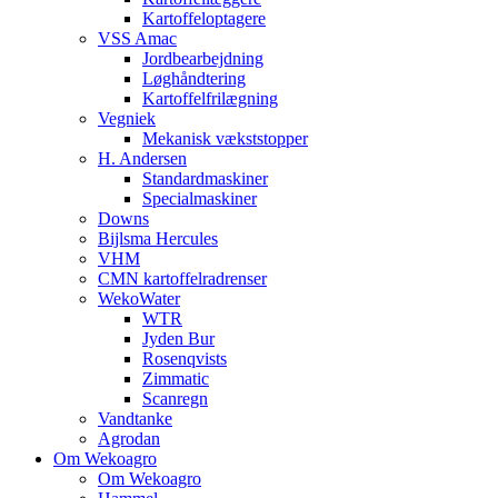
Kartoffeloptagere
VSS Amac
Jordbearbejdning
Løghåndtering
Kartoffelfrilægning
Vegniek
Mekanisk vækststopper
H. Andersen
Standardmaskiner
Specialmaskiner
Downs
Bijlsma Hercules
VHM
CMN kartoffelradrenser
WekoWater
WTR
Jyden Bur
Rosenqvists
Zimmatic
Scanregn
Vandtanke
Agrodan
Om Wekoagro
Om Wekoagro