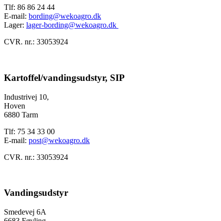
Tlf: 86 86 24 44
E-mail:
bording@wekoagro.dk
Lager:
lager-bording@wekoagro.dk
CVR. nr.: 33053924
Kartoffel/vandingsudstyr, SIP
Industrivej 10,
Hoven
6880 Tarm
Tlf: 75 34 33 00
E-mail:
post@wekoagro.dk
CVR. nr.: 33053924
Vandingsudstyr
Smedevej 6A
6683 Føvling