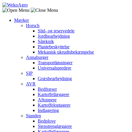
Mærker
Horsch
Slid- og reservedele
Jordbearbejdning
Såteknik
Plantebeskyttelse
Mekanisk ukrudtsbekæmpelse
Annaburger
Transportløsninger
Universalspredere
SIP
Græsbearbejdning
AVR
Bedfræser
Kartoffellæggere
Aftoppere
Kartoffeloptagere
Indlagering
Standen
Bedplove
Stenstrenglæggere
Kartoffellæggere