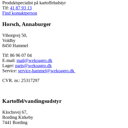
Produktspecialist på kartoffeludstyr
Tlf:
41 87 93 13
Find kontaktperson
Horsch, Annaburger
Viborgvej 50,
Voldby
8450 Hammel
Tlf: 86 96 07 04
E-mail:
mail@wekoagro.dk
Lager:
parts@wekoagro.dk
Service:
service-hammel@wekoagro.dk
CVR. nr.: 25317297
Kartoffel/vandingsudstyr
Klochsvej 67,
Bording Kirkeby
7441 Bording