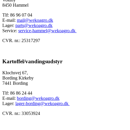
8450 Hammel
Tlf: 86 96 07 04
E-mail:
mail@wekoagro.dk
Lager:
parts@wekoagro.dk
Service:
service-hammel@wekoagro.dk
CVR. nr.: 25317297
Kartoffel/vandingsudstyr
Klochsvej 67,
Bording Kirkeby
7441 Bording
Tlf: 86 86 24 44
E-mail:
bording@wekoagro.dk
Lager:
lager-bording@wekoagro.dk
CVR. nr.: 33053924