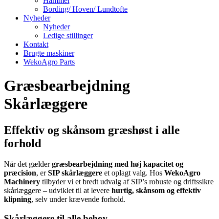
Hammel
Bording/ Hoven/ Lundtofte
Nyheder
Nyheder
Ledige stillinger
Kontakt
Brugte maskiner
WekoAgro Parts
Græsbearbejdning
Skårlæggere
Effektiv og skånsom græshøst i alle
forhold
Når det gælder
græsbearbejdning med høj kapacitet og
præcision
, er
SIP skårlæggere
et oplagt valg. Hos
WekoAgro
Machinery
tilbyder vi et bredt udvalg af SIP’s robuste og driftssikre
skårlæggere – udviklet til at levere
hurtig, skånsom og effektiv
klipning
, selv under krævende forhold.
Skårlæggere til alle behov