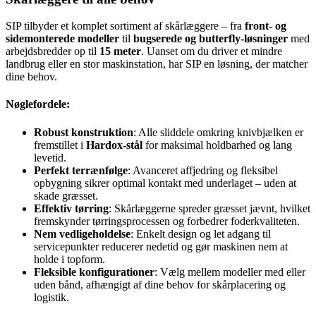
SIP tilbyder et komplet sortiment af skårlæggere – fra
front- og
sidemonterede modeller
til
bugserede og butterfly-løsninger
med
arbejdsbredder op til
15 meter
. Uanset om du driver et mindre
landbrug eller en stor maskinstation, har SIP en løsning, der matcher
dine behov.
Nøglefordele:
Robust konstruktion
: Alle sliddele omkring knivbjælken er
fremstillet i
Hardox-stål
for maksimal holdbarhed og lang
levetid.
Perfekt terrænfølge
: Avanceret affjedring og fleksibel
opbygning sikrer optimal kontakt med underlaget – uden at
skade græsset.
Effektiv tørring
: Skårlæggerne spreder græsset jævnt, hvilket
fremskynder tørringsprocessen og forbedrer foderkvaliteten.
Nem vedligeholdelse
: Enkelt design og let adgang til
servicepunkter reducerer nedetid og gør maskinen nem at
holde i topform.
Fleksible konfigurationer
: Vælg mellem modeller med eller
uden bånd, afhængigt af dine behov for skårplacering og
logistik.