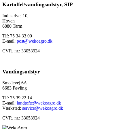
Kartoffel/vandingsudstyr, SIP
Industrivej 10,
Hoven
6880 Tarm
Tlf: 75 34 33 00
E-mail:
post@wekoagro.dk
CVR. nr.: 33053924
Vandingsudstyr
Smedevej 6A
6683 Føvling
Tlf: 75 39 22 14
E-mail:
lundtofte@wekoagro.dk
Værksted:
service@wekoagro.dk
CVR. nr.: 33053924