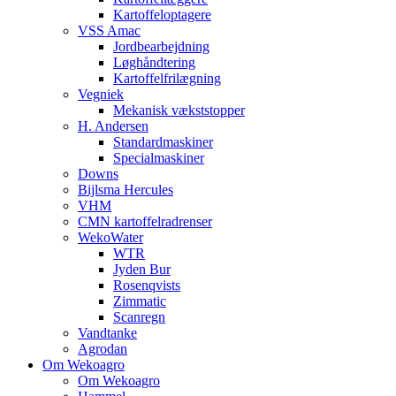
Kartoffeloptagere
VSS Amac
Jordbearbejdning
Løghåndtering
Kartoffelfrilægning
Vegniek
Mekanisk vækststopper
H. Andersen
Standardmaskiner
Specialmaskiner
Downs
Bijlsma Hercules
VHM
CMN kartoffelradrenser
WekoWater
WTR
Jyden Bur
Rosenqvists
Zimmatic
Scanregn
Vandtanke
Agrodan
Om Wekoagro
Om Wekoagro