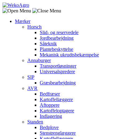
Mærker
Horsch
Slid- og reservedele
Jordbearbejdning
Såteknik
Plantebeskyttelse
Mekanisk ukrudtsbekæmpelse
Annaburger
Transportløsninger
Universalspredere
SIP
Græsbearbejdning
AVR
Bedfræser
Kartoffellæggere
Aftoppere
Kartoffeloptagere
Indlagering
Standen
Bedplove
Stenstrenglæggere
Kartoffellæggere