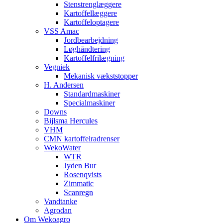
Stenstrenglæggere
Kartoffellæggere
Kartoffeloptagere
VSS Amac
Jordbearbejdning
Løghåndtering
Kartoffelfrilægning
Vegniek
Mekanisk vækststopper
H. Andersen
Standardmaskiner
Specialmaskiner
Downs
Bijlsma Hercules
VHM
CMN kartoffelradrenser
WekoWater
WTR
Jyden Bur
Rosenqvists
Zimmatic
Scanregn
Vandtanke
Agrodan
Om Wekoagro