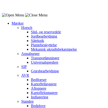
Mærker
Horsch
Slid- og reservedele
Jordbearbejdning
Såteknik
Plantebeskyttelse
Mekanisk ukrudtsbekæmpelse
Annaburger
Transportløsninger
Universalspredere
SIP
Græsbearbejdning
AVR
Bedfræser
Kartoffellæggere
Aftoppere
Kartoffeloptagere
Indlagering
Standen
Bedplove