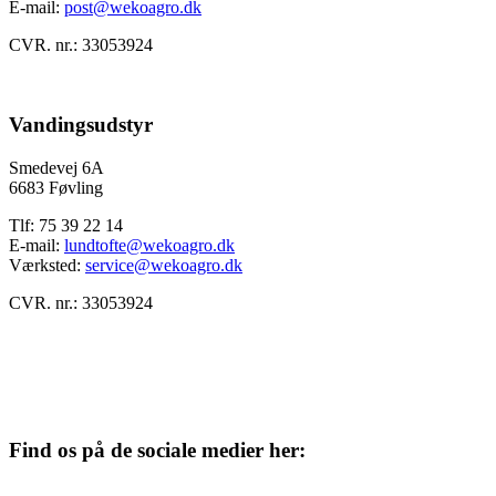
E-mail:
post@wekoagro.dk
CVR. nr.: 33053924
Vandingsudstyr
Smedevej 6A
6683 Føvling
Tlf: 75 39 22 14
E-mail:
lundtofte@wekoagro.dk
Værksted:
service@wekoagro.dk
CVR. nr.: 33053924
Find os på de sociale medier her: