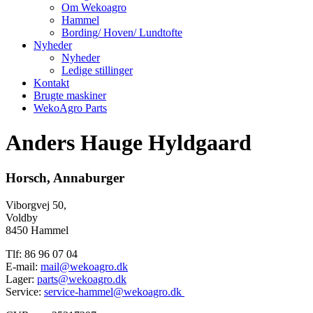
Om Wekoagro
Hammel
Bording/ Hoven/ Lundtofte
Nyheder
Nyheder
Ledige stillinger
Kontakt
Brugte maskiner
WekoAgro Parts
Anders Hauge Hyldgaard
Horsch, Annaburger
Viborgvej 50,
Voldby
8450 Hammel
Tlf: 86 96 07 04
E-mail:
mail@wekoagro.dk
Lager:
parts@wekoagro.dk
Service:
service-hammel@wekoagro.dk