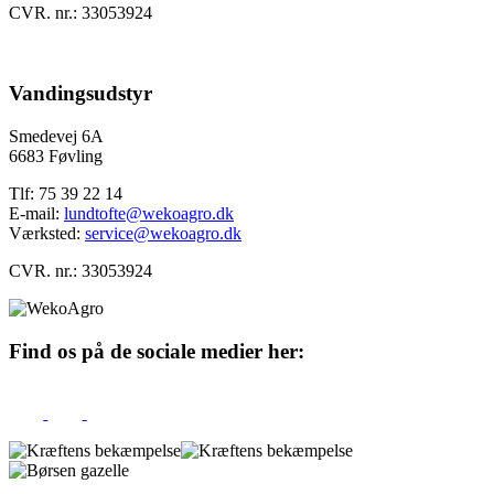
CVR. nr.: 33053924
Vandingsudstyr
Smedevej 6A
6683 Føvling
Tlf: 75 39 22 14
E-mail:
lundtofte@wekoagro.dk
Værksted:
service@wekoagro.dk
CVR. nr.: 33053924
Find os på de sociale medier her: