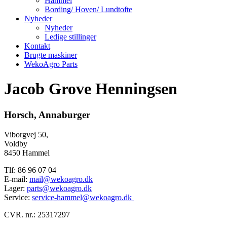
Hammel
Bording/ Hoven/ Lundtofte
Nyheder
Nyheder
Ledige stillinger
Kontakt
Brugte maskiner
WekoAgro Parts
Jacob Grove Henningsen
Horsch, Annaburger
Viborgvej 50,
Voldby
8450 Hammel
Tlf: 86 96 07 04
E-mail:
mail@wekoagro.dk
Lager:
parts@wekoagro.dk
Service:
service-hammel@wekoagro.dk
CVR. nr.: 25317297