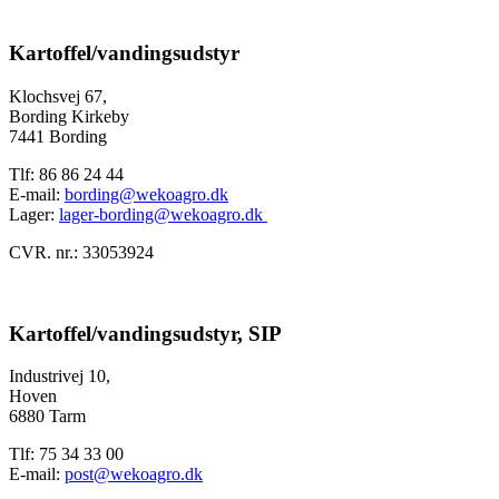
Kartoffel/vandingsudstyr
Klochsvej 67,
Bording Kirkeby
7441 Bording
Tlf: 86 86 24 44
E-mail:
bording@wekoagro.dk
Lager:
lager-bording@wekoagro.dk
CVR. nr.: 33053924
Kartoffel/vandingsudstyr, SIP
Industrivej 10,
Hoven
6880 Tarm
Tlf: 75 34 33 00
E-mail:
post@wekoagro.dk