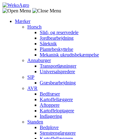
Mærker
Horsch
Slid- og reservedele
Jordbearbejdning
Såteknik
Plantebeskyttelse
Mekanisk ukrudtsbekæmpelse
Annaburger
Transportløsninger
Universalspredere
SIP
Græsbearbejdning
AVR
Bedfræser
Kartoffellæggere
Aftoppere
Kartoffeloptagere
Indlagering
Standen
Bedplove
Stenstrenglæggere
Kartoffellæggere