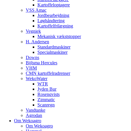
Kartoffeloptagere
VSS Amac
Jordbearbejdning
Løghåndtering
Kartoffelfrilægning
Vegniek
Mekanisk vækststopper
H. Andersen
Standardmaskiner
Specialmaskiner
Downs
Bijlsma Hercules
VHM
CMN kartoffelradrenser
WekoWater
WTR
Jyden Bur
Rosenqvists
Zimmatic
Scanregn
Vandtanke
Agrodan
Om Wekoagro
Om Wekoagro