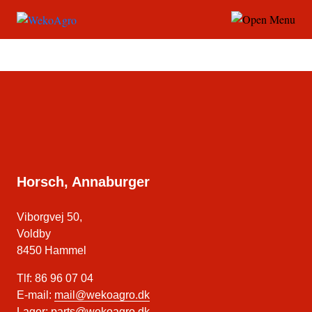
Jan Thomsen
Horsch, Annaburger
Viborgvej 50,
Voldby
8450 Hammel
Tlf: 86 96 07 04
E-mail:
mail@wekoagro.dk
Lager:
parts@wekoagro.dk