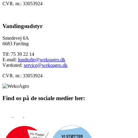
CVR. nr.: 33053924
Vandingsudstyr
Smedevej 6A
6683 Føvling
Tlf: 75 39 22 14
E-mail:
lundtofte@wekoagro.dk
Værksted:
service@wekoagro.dk
CVR. nr.: 33053924
Find os på de sociale medier her: