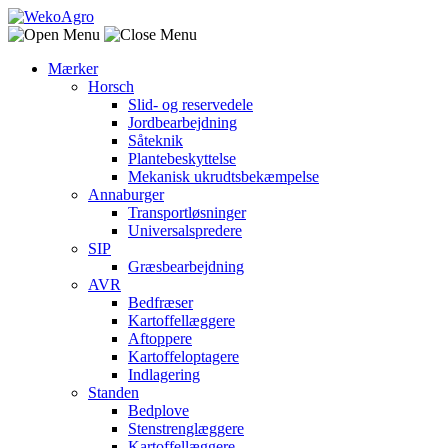
Mærker
Horsch
Slid- og reservedele
Jordbearbejdning
Såteknik
Plantebeskyttelse
Mekanisk ukrudtsbekæmpelse
Annaburger
Transportløsninger
Universalspredere
SIP
Græsbearbejdning
AVR
Bedfræser
Kartoffellæggere
Aftoppere
Kartoffeloptagere
Indlagering
Standen
Bedplove
Stenstrenglæggere
Kartoffellæggere