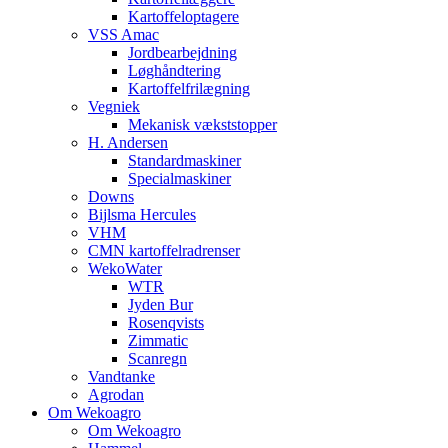
Kartoffeloptagere
VSS Amac
Jordbearbejdning
Løghåndtering
Kartoffelfrilægning
Vegniek
Mekanisk vækststopper
H. Andersen
Standardmaskiner
Specialmaskiner
Downs
Bijlsma Hercules
VHM
CMN kartoffelradrenser
WekoWater
WTR
Jyden Bur
Rosenqvists
Zimmatic
Scanregn
Vandtanke
Agrodan
Om Wekoagro
Om Wekoagro