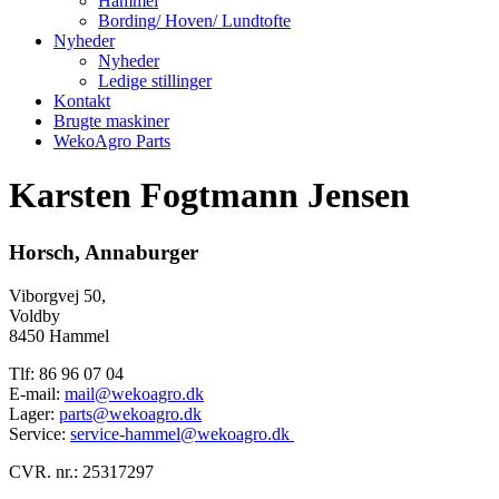
Hammel
Bording/ Hoven/ Lundtofte
Nyheder
Nyheder
Ledige stillinger
Kontakt
Brugte maskiner
WekoAgro Parts
Karsten Fogtmann Jensen
Horsch, Annaburger
Viborgvej 50,
Voldby
8450 Hammel
Tlf: 86 96 07 04
E-mail:
mail@wekoagro.dk
Lager:
parts@wekoagro.dk
Service:
service-hammel@wekoagro.dk
CVR. nr.: 25317297