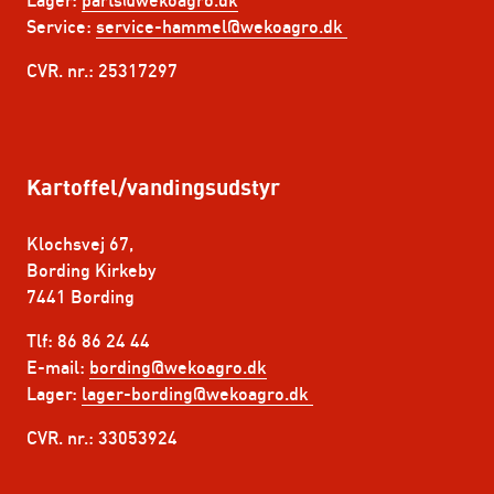
Lager:
parts@wekoagro.dk
Service:
service-hammel@wekoagro.dk
CVR. nr.: 25317297
Kartoffel/vandingsudstyr
Klochsvej 67,
Bording Kirkeby
7441 Bording
Tlf: 86 86 24 44
E-mail:
bording@wekoagro.dk
Lager:
lager-bording@wekoagro.dk
CVR. nr.: 33053924