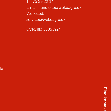
Tlf: 75 39 22 14
E-mail:
lundtofte@wekoagro.dk
Værksted:
service@wekoagro.dk
CVR. nr.: 33053924
Find kontaktperson