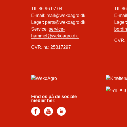
Tlf: 86 96 07 04
Tlf: 8
E-mail:
mail@wekoagro.dk
E-mai
Lager:
parts@wekoagro.dk
Lager
Service:
service-
bordi
hammel@wekoagro.dk
CVR. 
CVR. nr.: 25317297
Find os på de sociale
medier her: