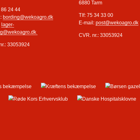
6880 Tarm
6 86 24 44
Tlf: 75 34 33 00
l:
bording@wekoagro.dk
E-mail:
post@wekoagro.dk
:
lager-
ng@wekoagro.dk
CVR. nr.: 33053924
nr.: 33053924