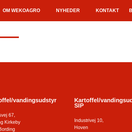
OM WEKOAGRO
NYHEDER
KONTAKT
offel/vandingsudstyr
Kartoffel/vandingsud
SIP
vej 67,
Industrivej 10,
ng Kirkeby
Hoven
Bording